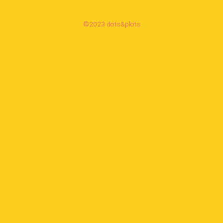
©2023 dots&plots